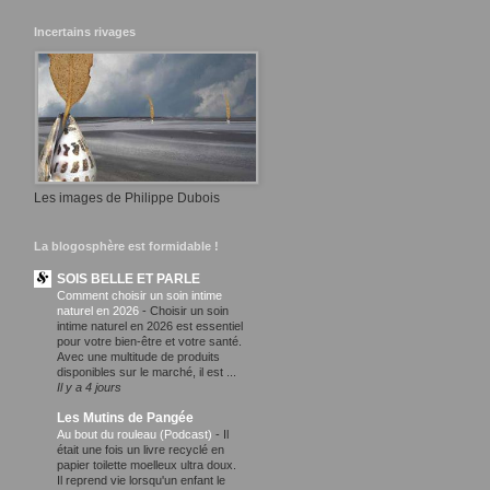
Incertains rivages
Les images de Philippe Dubois
La blogosphère est formidable !
SOIS BELLE ET PARLE
Comment choisir un soin intime
naturel en 2026
-
Choisir un soin
intime naturel en 2026 est essentiel
pour votre bien-être et votre santé.
Avec une multitude de produits
disponibles sur le marché, il est ...
Il y a 4 jours
Les Mutins de Pangée
Au bout du rouleau (Podcast)
-
Il
était une fois un livre recyclé en
papier toilette moelleux ultra doux.
Il reprend vie lorsqu'un enfant le