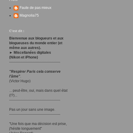
Faute de pas mieux
Magnolia75
C'est dit :
Bienvenue aux blogueurs et aux
blogueuses du monde entier (et
même aux autres).
► Miscellanées digitales
(Nikon et iPhone)
-------------------------------------------
"Respirer Paris cela conserve
l'âme"
.
(Victor Hugo)
... peut-être, oui, mais dans quel état
(!?)...
-------------------------------------------
Pas un jour sans une image.
-------------------------------------------
"Une fois que ma décision est prise,
j'hésite longuement"