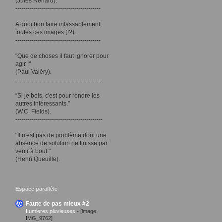
(Jules Renard).
-------------------------------------------
A quoi bon faire inlassablement
toutes ces images (!?)...
-------------------------------------------
"Que de choses il faut ignorer pour
agir !"
(Paul Valéry).
--------------------------------------------
“Si je bois, c'est pour rendre les
autres intéressants.”
(W.C. Fields).
--------------------------------------------
"Il n'est pas de problème dont une
absence de solution ne finisse par
venir à bout."
(Henri Queuille).
Espace parallèle
Faute de pas mieux #2
Lumières pluvieuses
-
[image:
IMG_9762]