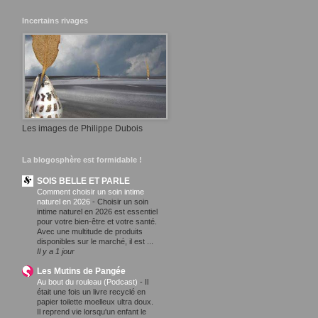
Incertains rivages
Les images de Philippe Dubois
La blogosphère est formidable !
SOIS BELLE ET PARLE
Comment choisir un soin intime
naturel en 2026
-
Choisir un soin
intime naturel en 2026 est essentiel
pour votre bien-être et votre santé.
Avec une multitude de produits
disponibles sur le marché, il est ...
Il y a 1 jour
Les Mutins de Pangée
Au bout du rouleau (Podcast)
-
Il
était une fois un livre recyclé en
papier toilette moelleux ultra doux.
Il reprend vie lorsqu'un enfant le