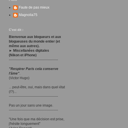
Faute de pas mieux
Magnolia75
C'est dit :
Bienvenue aux blogueurs et aux
blogueuses du monde entier (et
même aux autres).
► Miscellanées digitales
(Nikon et iPhone)
-------------------------------------------
"Respirer Paris cela conserve
l'âme"
.
(Victor Hugo)
... peut-être, oui, mais dans quel état
(!?)...
-------------------------------------------
Pas un jour sans une image.
-------------------------------------------
"Une fois que ma décision est prise,
j'hésite longuement"