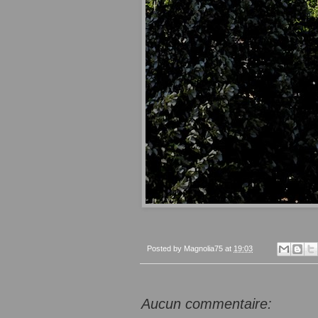
Posted by
Magnolia75
at
19:03
Aucun commentaire: