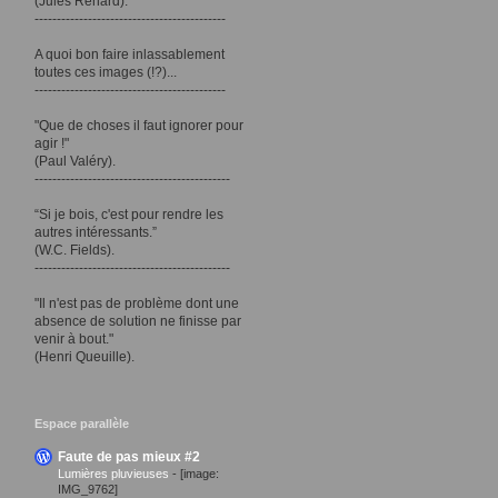
(Jules Renard).
-------------------------------------------
A quoi bon faire inlassablement
toutes ces images (!?)...
-------------------------------------------
"Que de choses il faut ignorer pour
agir !"
(Paul Valéry).
--------------------------------------------
“Si je bois, c'est pour rendre les
autres intéressants.”
(W.C. Fields).
--------------------------------------------
"Il n'est pas de problème dont une
absence de solution ne finisse par
venir à bout."
(Henri Queuille).
Espace parallèle
Faute de pas mieux #2
Lumières pluvieuses
-
[image:
IMG_9762]