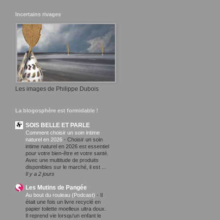
Incertains rivages
Les images de Philippe Dubois
La blogosphère est formidable !
SOIS BELLE ET PARLE
Comment choisir un soin intime
naturel en 2026
-
Choisir un soin
intime naturel en 2026 est essentiel
pour votre bien-être et votre santé.
Avec une multitude de produits
disponibles sur le marché, il est ...
Il y a 2 jours
Les Mutins de Pangée
Au bout du rouleau (Podcast)
-
Il
était une fois un livre recyclé en
papier toilette moelleux ultra doux.
Il reprend vie lorsqu'un enfant le