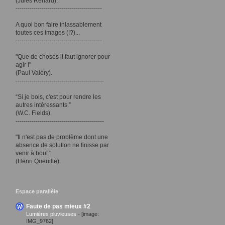
(Jules Renard).
-------------------------------------------
A quoi bon faire inlassablement
toutes ces images (!?)...
-------------------------------------------
"Que de choses il faut ignorer pour
agir !"
(Paul Valéry).
--------------------------------------------
“Si je bois, c'est pour rendre les
autres intéressants.”
(W.C. Fields).
--------------------------------------------
"Il n'est pas de problème dont une
absence de solution ne finisse par
venir à bout."
(Henri Queuille).
Espace parallèle
Faute de pas mieux #2
Lumières pluvieuses
-
[image:
IMG_9762]