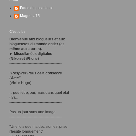
Faute de pas mieux
Magnolia75
C'est dit :
Bienvenue aux blogueurs et aux
blogueuses du monde entier (et
même aux autres).
► Miscellanées digitales
(Nikon et iPhone)
-------------------------------------------
"Respirer Paris cela conserve
l'âme"
.
(Victor Hugo)
... peut-être, oui, mais dans quel état
(!?)...
-------------------------------------------
Pas un jour sans une image.
-------------------------------------------
"Une fois que ma décision est prise,
j'hésite longuement"