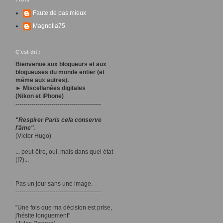
Faute de pas mieux
Magnolia75
C'est dit :
Bienvenue aux blogueurs et aux
blogueuses du monde entier (et
même aux autres).
► Miscellanées digitales
(Nikon et iPhone)
-------------------------------------------
"Respirer Paris cela conserve
l'âme"
.
(Victor Hugo)
... peut-être, oui, mais dans quel état
(!?)...
-------------------------------------------
Pas un jour sans une image.
-------------------------------------------
"Une fois que ma décision est prise,
j'hésite longuement"