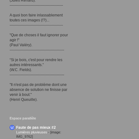
(Jules Renard).
-------------------------------------------
A quoi bon faire inlassablement
toutes ces images (!?)...
-------------------------------------------
"Que de choses il faut ignorer pour
agir !"
(Paul Valéry).
--------------------------------------------
“Si je bois, c'est pour rendre les
autres intéressants.”
(W.C. Fields).
--------------------------------------------
"Il n'est pas de problème dont une
absence de solution ne finisse par
venir à bout."
(Henri Queuille).
Espace parallèle
Faute de pas mieux #2
Lumières pluvieuses
-
[image:
IMG_9762]