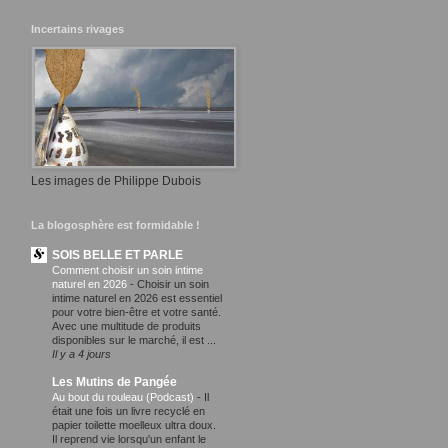
Incertains rivages
Les images de Philippe Dubois
La blogosphère est formidable !
SOIS BELLE ET PARLE
Comment choisir un soin intime
naturel en 2026
-
Choisir un soin
intime naturel en 2026 est essentiel
pour votre bien-être et votre santé.
Avec une multitude de produits
disponibles sur le marché, il est ...
Il y a 4 jours
Les Mutins de Pangée
Au bout du rouleau (Podcast)
-
Il
était une fois un livre recyclé en
papier toilette moelleux ultra doux.
Il reprend vie lorsqu'un enfant le