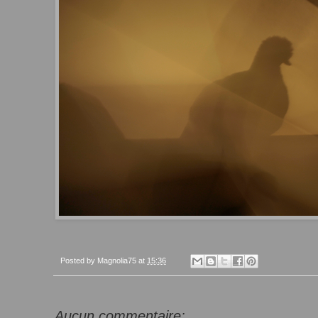
Posted by
Magnolia75
at
15:36
Aucun commentaire: