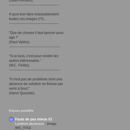
(Jules Renard).
-------------------------------------------
A quoi bon faire inlassablement
toutes ces images (!?)...
-------------------------------------------
"Que de choses il faut ignorer pour
agir !"
(Paul Valéry).
--------------------------------------------
“Si je bois, c'est pour rendre les
autres intéressants.”
(W.C. Fields).
--------------------------------------------
"Il n'est pas de problème dont une
absence de solution ne finisse par
venir à bout."
(Henri Queuille).
Espace parallèle
Faute de pas mieux #2
Lumières pluvieuses
-
[image:
IMG_9762]