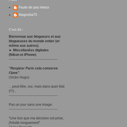
Faute de pas mieux
Magnolia75
C'est dit :
Bienvenue aux blogueurs et aux
blogueuses du monde entier (et
même aux autres).
► Miscellanées digitales
(Nikon et iPhone)
-------------------------------------------
"Respirer Paris cela conserve
l'âme"
.
(Victor Hugo)
... peut-être, oui, mais dans quel état
(!?)...
-------------------------------------------
Pas un jour sans une image.
-------------------------------------------
"Une fois que ma décision est prise,
j'hésite longuement"