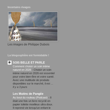
Incertains rivages
Les images de Philippe Dubois
La blogosphère est formidable !
SOIS BELLE ET PARLE
Comment choisir un soin intime
naturel en 2026
-
Choisir un soin
intime naturel en 2026 est essentiel
pour votre bien-être et votre santé.
Avec une multitude de produits
disponibles sur le marché, il est ...
Il y a 3 jours
Les Mutins de Pangée
Au bout du rouleau (Podcast)
-
Il
était une fois un livre recyclé en
papier toilette moelleux ultra doux.
Il reprend vie lorsqu'un enfant le