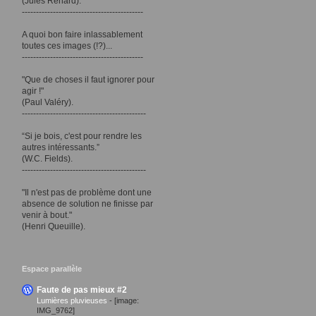
(Jules Renard).
-------------------------------------------
A quoi bon faire inlassablement
toutes ces images (!?)...
-------------------------------------------
"Que de choses il faut ignorer pour
agir !"
(Paul Valéry).
--------------------------------------------
“Si je bois, c'est pour rendre les
autres intéressants.”
(W.C. Fields).
--------------------------------------------
"Il n'est pas de problème dont une
absence de solution ne finisse par
venir à bout."
(Henri Queuille).
Espace parallèle
Faute de pas mieux #2
Lumières pluvieuses
-
[image:
IMG_9762]