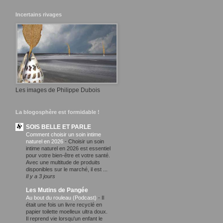
Incertains rivages
Les images de Philippe Dubois
La blogosphère est formidable !
SOIS BELLE ET PARLE
Comment choisir un soin intime
naturel en 2026
-
Choisir un soin
intime naturel en 2026 est essentiel
pour votre bien-être et votre santé.
Avec une multitude de produits
disponibles sur le marché, il est ...
Il y a 3 jours
Les Mutins de Pangée
Au bout du rouleau (Podcast)
-
Il
était une fois un livre recyclé en
papier toilette moelleux ultra doux.
Il reprend vie lorsqu'un enfant le