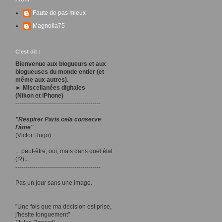
Faute de pas mieux
Magnolia75
C'est dit :
Bienvenue aux blogueurs et aux
blogueuses du monde entier (et
même aux autres).
► Miscellanées digitales
(Nikon et iPhone)
-------------------------------------------
"Respirer Paris cela conserve
l'âme"
.
(Victor Hugo)
... peut-être, oui, mais dans quel état
(!?)...
-------------------------------------------
Pas un jour sans une image.
-------------------------------------------
"Une fois que ma décision est prise,
j'hésite longuement"